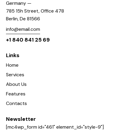
Germany —
785 15h Street, Office 478
Berlin, De 81566
info@email.com
+1 840 841 25 69
Links
Home
Services
About Us
Features
Contacts
Newsletter
[mc4wp_form id="461" element_id="style-9"]