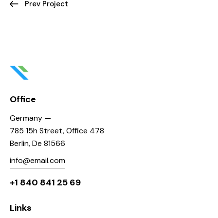
Prev Project
Office
Germany —
785 15h Street, Office 478
Berlin, De 81566
info@email.com
+1 840 841 25 69
Links